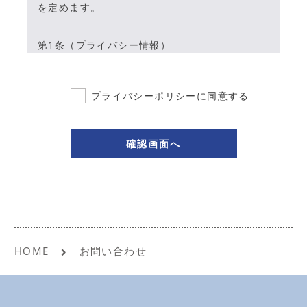
を定めます。
第1条（プライバシー情報）
1.
1. プライバシー情報のうち「個人情報」と
は、個人情報保護法にいう「個人情報」を
プライバシーポリシーに同意する
指すものとし、生存する個人に関する情報
であって、当該情報に含まれる氏名、生年
月日、住所、電話番号、連絡先その他の記
述等により特定の個人を識別できる情報を
指します。
2.
2. プライバシー情報のうち「履歴情報及び
特性情報」とは、上記に定める「個人情
報」以外のものをいい、ご利用いただいた
サービスやご購入いただいた商品、ご覧に
HOME
お問い合わせ
なったページや広告の履歴、ユーザーが検
索された検索キーワード、ご利用日時、ご
利用の方法、ご利用環境、郵便番号や性