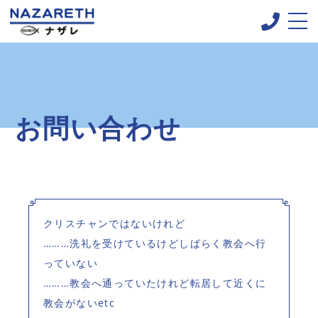
会社概要
お問い合わせ
葬儀の流れ
装飾例
クリスチャンではないけれど
その他の事業
………洗礼を受けているけどしばらく教会へ行
っていない
………教会へ通っていたけれど転居して近くに
ブログ
教会がないetc